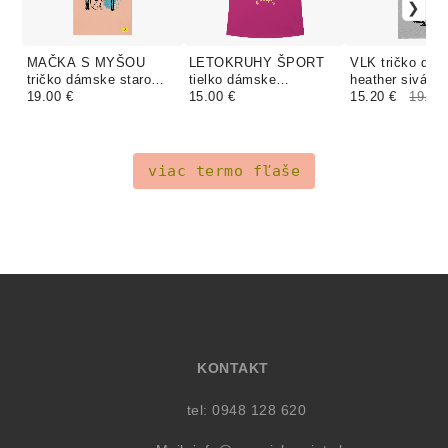
MAČKA S MYŠOU
LETOKRUHY ŠPORT
VLK tričko dá
tričko dámske staro
tielko dámske
heather sivá
ružová
19.00 €
cyklamenová
15.00 €
15.20 €
19.00
viac termo fľaše
KONTAKT
tel: 0948 128 620