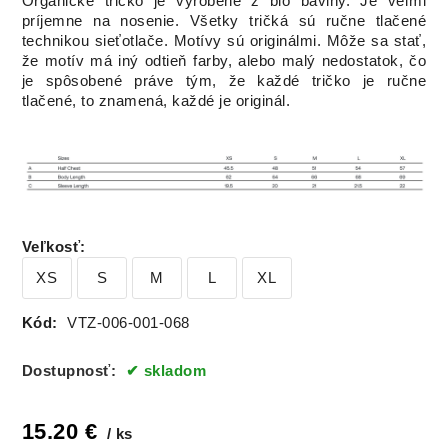
Organické tričko je vyrobené z bio bavlny. Je veľmi
príjemne na nosenie. Všetky tričká sú ručne tlačené
technikou sieťotlače. Motívy sú originálmi. Môže sa stať,
že motív má iný odtieň farby, alebo malý nedostatok, čo
je spôsobené práve tým, že každé tričko je ručne
tlačené, to znamená, každé je originál.
Veľkosť
:
XS
S
M
L
XL
Kód:
VTZ-006-001-068
Dostupnosť:
skladom
15.20
€
ks