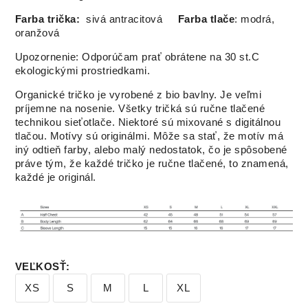
Farba trička:
sivá antracitová
Farba tlače
: modrá,
oranžová
Upozornenie: Odporúčam prať obrátene na 30 st.C
ekologickými prostriedkami.
Organické tričko je vyrobené z bio bavlny. Je veľmi
príjemne na nosenie. Všetky tričká sú ručne tlačené
technikou sieťotlače. Niektoré sú mixované s digitálnou
tlačou. Motívy sú originálmi. Môže sa stať, že motív má
iný odtieň farby, alebo malý nedostatok, čo je spôsobené
práve tým, že každé tričko je ručne tlačené, to znamená,
každé je originál.
VEĽKOSŤ
:
XS
S
M
L
XL