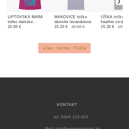
LIPTOVSKÁ MARA
MAKOVICE tričko
LÍŠKA tričko 
tielko dámske
dámske levandulová
heather sivá
cyklamenová
15.00 €
15.20 €
19.00 €
15.20 €
19.00
viac termo fľaše
KONTAKT
tel: 0948 128 620
Mail:
info@veverickaprint.sk