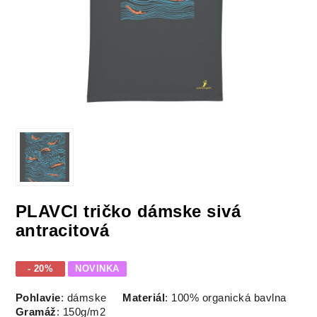
PLAVCI tričko dámske sivá
antracitová
- 20%
NOVINKA
Pohlavie
: dámske
Materiál
: 100% organická bavlna
Gramáž
: 150g/m2