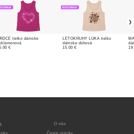
OVINKA
NOVINKA
RDCE tielko dámske
LETOKRUHY LÚKA tielko
MA
yklamenová
dámske dúhová
dá
5.00 €
15.00 €
19
a
O nás
enky
Časté otázky