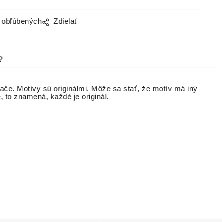
o obľúbených
Zdielať
?
lače. Motívy sú originálmi. Môže sa stať, že motív má iný
é, to znamená, každé je originál.