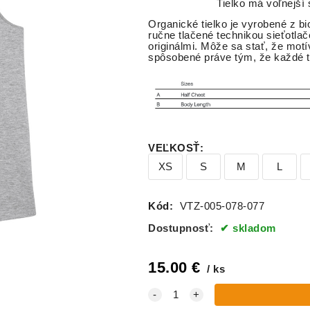
Tielko má voľnejší st
Organické tielko je vyrobené z bi
ručne tlačené technikou sieťotlač
originálmi. Môže sa stať, že motí
spôsobené práve tým, že každé tr
VEĽKOSŤ
:
XS
S
M
L
Kód:
VTZ-005-078-077
Dostupnosť:
skladom
15.00
€
ks