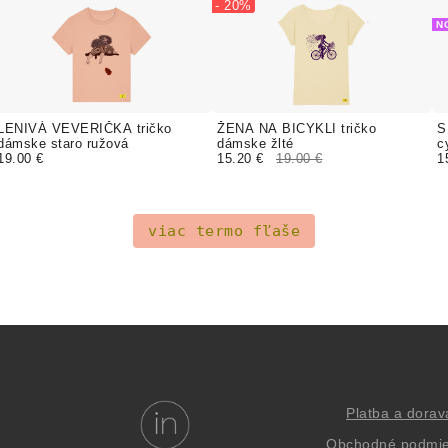
- 20%
N
LENIVÁ VEVERIČKA tričko
ŽENA NA BICYKLI tričko
S
dámske staro ružová
dámske žlté
c
19.00 €
15.20 €
19.00 €
1
viac termo fľaše
Platba a dorav
Obchodné podmi