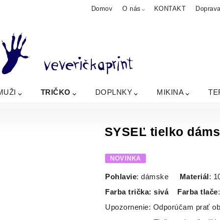
Domov
O nás
KONTAKT
Doprav
MUŽI
TRIČKO
DOPLNKY
MIKINA
TE
SYSEĽ tielko dáms
NOVINKA
Pohlavie
: dámske
Materiál
: 
Farba trička: sivá
Farba tlače
Upozornenie: Odporúčam prať obr