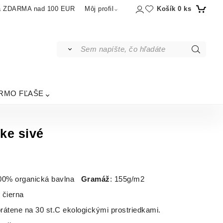
Košík
0
ks
a ZDARMA nad 100 EUR
Môj profil
RMO FĽAŠE
ke sivé
100% organická bavlna
Gramáž
: 155g/m2
: čierna
átene na 30 st.C ekologickými prostriedkami.