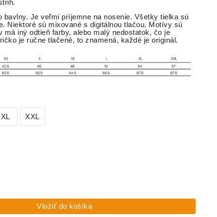
rih.
o bavlny. Je veľmi príjemne na nosenie. Všetky tielka sú
e. Niektoré sú mixované s digitálnou tlačou. Motívy sú
v má iný odtieň farby, alebo malý nedostatok, čo je
ičko je ručne tlačené, to znamená, každé je originál.
XL
XXL