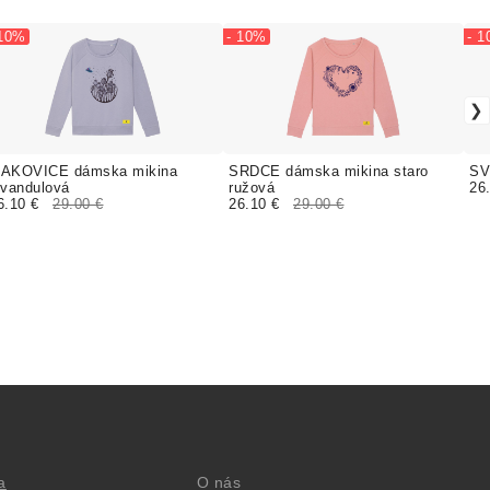
 10%
- 10%
- 
AKOVICE dámska mikina
SRDCE dámska mikina staro
SV
evandulová
ružová
26
6.10 €
29.00 €
26.10 €
29.00 €
a
O nás