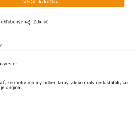
o obľúbených
Zdielať
?
 polyester
ať, že motív má iný odtieň farby, alebo malý nedostatok, čo
é je originál.