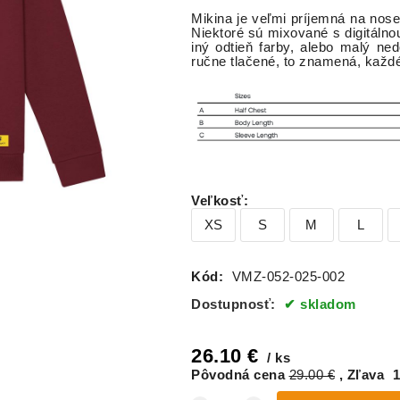
Mikina je veľmi príjemná na nose
Niektoré sú mixované s digitálno
iný odtieň farby, alebo malý ne
ručne tlačené, to znamená, každ
Veľkosť
:
XS
S
M
L
Kód:
VMZ-052-025-002
Dostupnosť:
skladom
26.10
€
ks
Pôvodná cena
29.00
€
Zľava
1