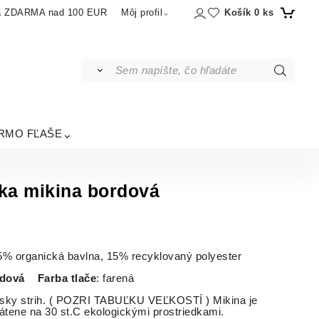
Košík
0
ks
a ZDARMA nad 100 EUR
Môj profil
RMO FĽAŠE
a mikina bordová
85% organická bavlna, 15% recyklovaný polyester
rdová
Farba tlače
: farená
sky strih. ( POZRI TABUĽKU VEĽKOSTÍ ) Mikina je
átene na 30 st.C ekologickými prostriedkami.