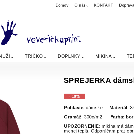
Domov
O nás
KONTAKT
Doprav
MUŽI
TRIČKO
DOPLNKY
MIKINA
TE
SPREJERKA dámsk
- 10%
Pohlavie
: dámske
Materiál
: 
Gramáž
: 300g/m2
Farba: bo
UPOZORNENIE
: mikina má dám
menej teplá. Odporúčam prať obr