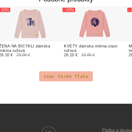
- 10%
- 10%
-
ŽENA NA BICYKLI dámska
KVETY dámska mikina staro
M
mikina ružová
ružová
l
26.10 €
29.00 €
26.10 €
29.00 €
2
viac termo fľaše
Platba a dorav