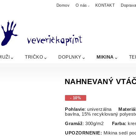
Domov
O nás
KONTAKT
Doprav
MUŽI
TRIČKO
DOPLNKY
MIKINA
TE
NAHNEVANÝ VTÁČI
- 10%
Pohlavie
: univerzálna
Materiá
bavlna, 15% recyklovaný polye
Gramáž
: 300g/m2
Farba:
kr
UPOZORNENIE:
Mikina sedí po