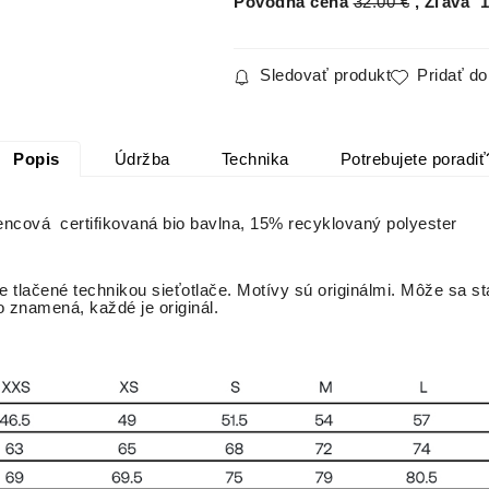
Pôvodná cena
32.00
€
Zľava
1
Sledovať produkt
Pridať d
Popis
Údržba
Technika
Potrebujete poradiť
encová certifikovaná bio bavlna, 15% recyklovaný polyester
 tlačené technikou sieťotlače. Motívy sú originálmi. Môže sa st
 to znamená, každé je originál.