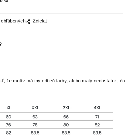
0
%
o obľúbených
Zdielať
?
ať, že motív má iný odtieň farby, alebo malý nedostatok, čo