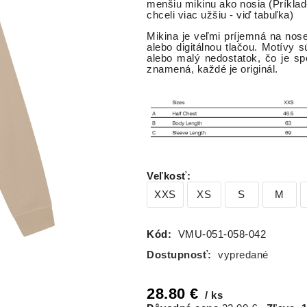
menšiu mikinu ako nosia (Príkla
chceli viac užšiu - viď tabuľka)
Mikina je veľmi príjemná na nose
alebo digitálnou tlačou. Motívy 
alebo malý nedostatok, čo je sp
znamená, každé je originál.
Veľkosť
:
XXS
XS
S
M
Kód:
VMU-051-058-042
Dostupnosť:
vypredané
28.80
€
ks