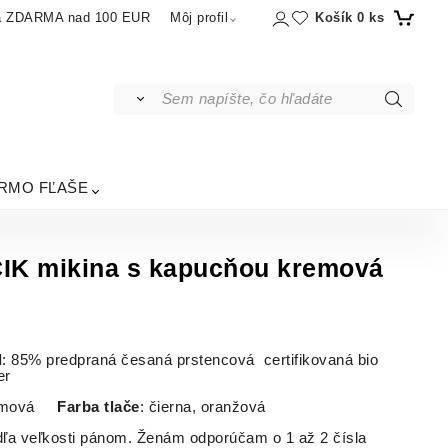
Košík
0
ks
a ZDARMA nad 100 EUR
Môj profil
RMO FĽAŠE
K mikina s kapucňou kremová
l
: 85% predpraná česaná prstencová certifikovaná bio
ster
emová
Farba tlače
: čierna, oranžová
dľa veľkosti pánom. Ženám odporúčam o 1 až 2 čísla