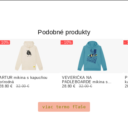
Podobné produkty
- 10%
- 10%
-
ARTUR mikina s kapucňou
VEVERIČKA NA
P
prírodná
PADLEBOARDE mikina s
k
28.80 €
32.00 €
kapucňou modrá
28.80 €
32.00 €
2
viac termo fľaše