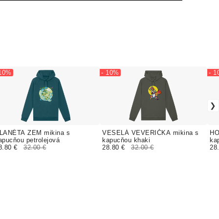
 10%
- 10%
- 
LANÉTA ZEM mikina s
VESELÁ VEVERIČKA mikina s
HO
apucňou petrolejová
kapucňou khaki
ka
8.80 €
32.00 €
28.80 €
32.00 €
28