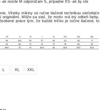
d- ak nosíte M odporúčam S, prípadne XS -ak by ste
nie. Všetky mikiny sú ručne tlačené technikou sieťotlače
sú originálmi. Môže sa stať, že motív má iný odtieň farby,
ôsobené práve tým, že každé tričko je ručne tlačené, to
L
XL
XXL