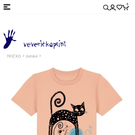
0
TRIČKO
detské