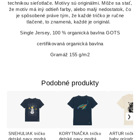
technikou sieťotlače. Motívy sú originálmi. Môže sa stať,
že motív má iný odtieň farby, alebo malý nedostatok, čo
je spôsobené práve tým, že každé tričko je ručne
tlačené, to znamená, každé je originál.
Single Jersey, 100 % organická bavlna GOTS
certifikovaná organická bavlna
Gramáž 155 g/m2
Podobné produkty
SNEHULIAK tričko
KORYTNAČKA tričko
ARTUR tričko d
detské navy modrá
detské navy modrá
baby prírodná