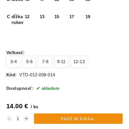
C
dĺžka
12
13
15
17
19
rukav
Veľkosť
:
3-4
5-6
7-8
9-11
12-13
Kód:
VTD-012-008-014
Dostupnosť:
skladom
14.00
€
ks