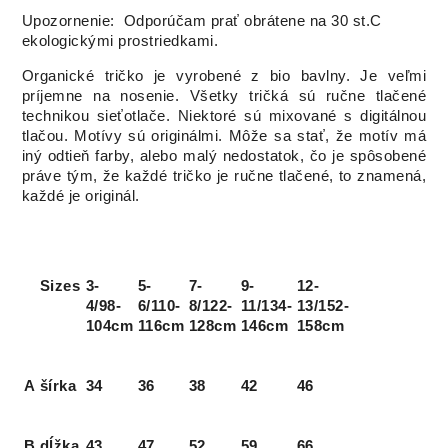
Upozornenie: Odporúčam prať obrátene na 30 st.C
ekologickými prostriedkami.
Organické tričko je vyrobené z bio bavlny. Je veľmi
príjemne na nosenie. Všetky tričká sú ručne tlačené
technikou sieťotlače. Niektoré sú mixované s digitálnou
tlačou. Motívy sú originálmi. Môže sa stať, že motív má
iný odtieň farby, alebo malý nedostatok, čo je spôsobené
práve tým, že každé tričko je ručne tlačené, to znamená,
každé je originál.
Sizes
3-
5-
7-
9-
12-
4/98-
6/110-
8/122-
11/134-
13/152-
104cm
116cm
128cm
146cm
158cm
A
šírka
34
36
38
42
46
B
dĺžka
43
47
52
59
66