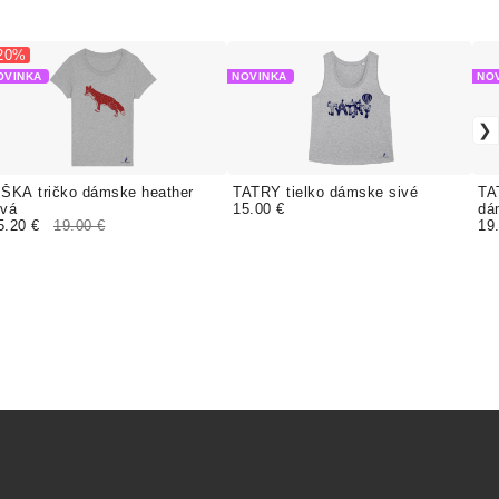
 20%
OVINKA
NOVINKA
NO
ÍŠKA tričko dámske heather
TATRY tielko dámske sivé
TA
ivá
15.00 €
dá
5.20 €
19.00 €
19