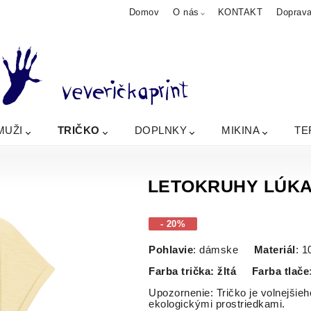
Domov
O nás
KONTAKT
Doprav
MUŽI
TRIČKO
DOPLNKY
MIKINA
TE
LETOKRUHY LÚKA t
- 20%
Pohlavie
: dámske
Materiál
: 
Farba trička: žltá
Farba tlače
Upozornenie: Tričko je volnejšie
ekologickými prostriedkami.