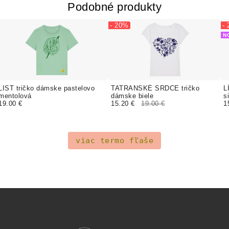
Podobné produkty
- 20%
-
N
LIST tričko dámske pastelovo
TATRANSKÉ SRDCE tričko
L
mentolová
dámske biele
s
19.00 €
15.20 €
19.00 €
1
viac termo fľaše