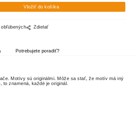
o obľúbených
Zdielať
a
Potrebujete poradiť?
lače. Motívy sú originálmi. Môže sa stať, že motív má iný
é, to znamená, každé je originál.