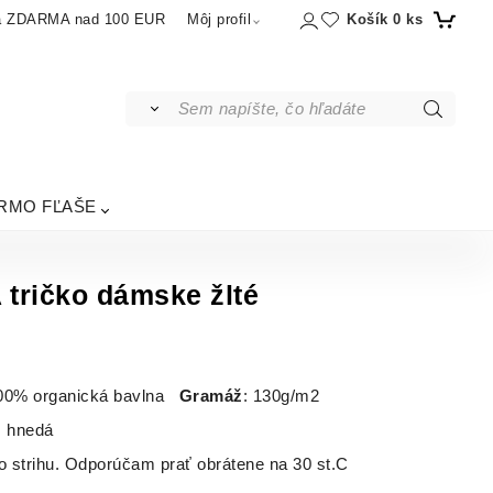
Košík
0
ks
a ZDARMA nad 100 EUR
Môj profil
RMO FĽAŠE
ričko dámske žlté
100% organická bavlna
Gramáž
: 130g/m2
: hnedá
ho strihu. Odporúčam prať obrátene na 30 st.C