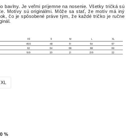
io bavlny. Je veľmi príjemne na nosenie. Všetky tričká sú
ače. Motívy sú originálmi. Môže sa stať, že motív má iný
tok, čo je spôsobené práve tým, že každé tričko je ručne
iginál.
XL
0
%