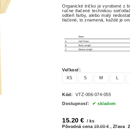
Organické tričko je vyrobené z b
ručne tlačené technikou sieťotl
odtieň farby, alebo malý nedosta
tlačené, to znamená, každé je or
Veľkosť
:
XS
S
M
L
Kód:
VTZ-006-074-055
Dostupnosť:
skladom
15.20
€
ks
Pôvodná cena
19.00
€
Zľava
2