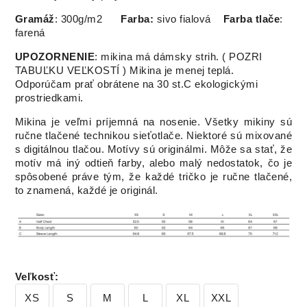
Gramáž
: 300g/m2
Farba:
sivo fialová
Farba tlače
:
farená
UPOZORNENIE
: mikina má dámsky strih. ( POZRI
TABUĽKU VEĽKOSTÍ ) Mikina je menej teplá.
Odporúčam prať obrátene na 30 st.C ekologickými
prostriedkami.
Mikina je veľmi príjemná na nosenie. Všetky mikiny sú
ručne tlačené technikou sieťotlače. Niektoré sú mixované
s digitálnou tlačou. Motívy sú originálmi. Môže sa stať, že
motív má iný odtieň farby, alebo malý nedostatok, čo je
spôsobené práve tým, že každé tričko je ručne tlačené,
to znamená, každé je originál.
Veľkosť
:
XS
S
M
L
XL
XXL