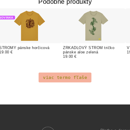
Podobné produkty
NOVINKA
STROMY pánske horčicová
ZRKADLOVÝ STROM tričko
V
19.00 €
pánske aloe zelená
1
19.00 €
viac termo fľaše