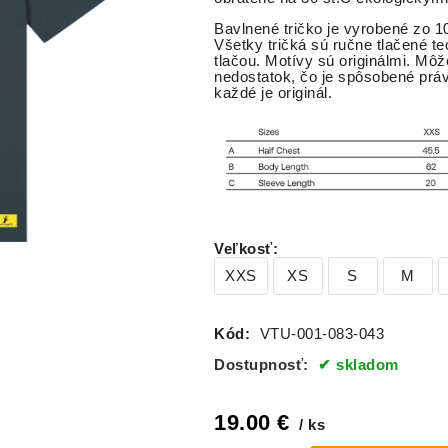
Bavlnené tričko je vyrobené zo 10
Všetky tričká sú ručne tlačené te
tlačou. Motívy sú originálmi. Môž
nedostatok, čo je spôsobené práv
každé je originál.
Veľkosť
:
XXS
XS
S
M
Kód:
VTU-001-083-043
Dostupnosť:
skladom
19.00
€
ks