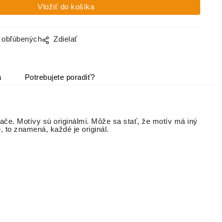
o obľúbených
Zdielať
a
Potrebujete poradiť?
lače. Motívy sú originálmi. Môže sa stať, že motív má iný
é, to znamená, každé je originál.