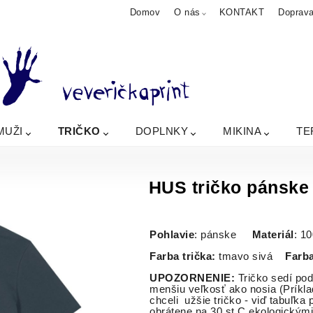
Domov
O nás
KONTAKT
Doprav
MUŽI
TRIČKO
DOPLNKY
MIKINA
TE
HUS tričko pánske
Pohlavie
: pánske
Materiál
: 1
Farba trička:
tmavo sivá
Farba
UPOZORNENIE:
Tričko sedí po
menšiu veľkosť ako nosia (Príkl
chceli užšie tričko - v
obrátene na 30 st.C ekologickými