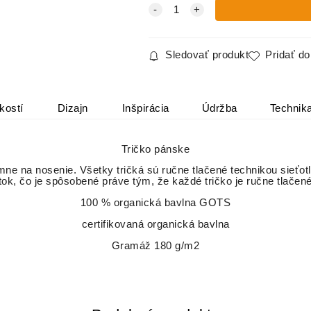
Sledovať produkt
Pridať d
kostí
Dizajn
Inšpirácia
Údržba
Technik
Tričko pánske
emne na nosenie. Všetky tričká sú ručne tlačené technikou sieťot
tok, čo je spôsobené práve tým, že každé tričko je ručne tlačen
100 % organická bavlna GOTS
certifikovaná organická bavlna
Gramáž 180 g/m2