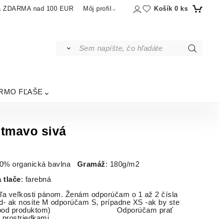
Košík
0
ks
a ZDARMA nad 100 EUR
Môj profil
RMO FĽAŠE
 tmavo sivá
00% organická bavlna
Gramáž
: 180g/m2
 tlače
: farebná
dľa veľkosti pánom. Ženám odporúčam o 1 až 2 čísla
ad- ak nosíte M odporúčam S, prípadne XS -ak by ste
iď tabuľka pod produktom)
Odporúčam prať
 prostriedkami.