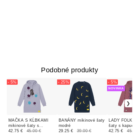
Podobné produkty
- 5%
- 25%
- 5%
NOVINKA
MAČKA S KĹBKAMI
BANÁNY mikinové šaty
LADY FOLK mi
mikinové šaty s
modré
šaty s kapucňo
kapucňou levandulové
42.75 €
45.00 €
29.25 €
39.00 €
staro ružová
42.75 €
45.00