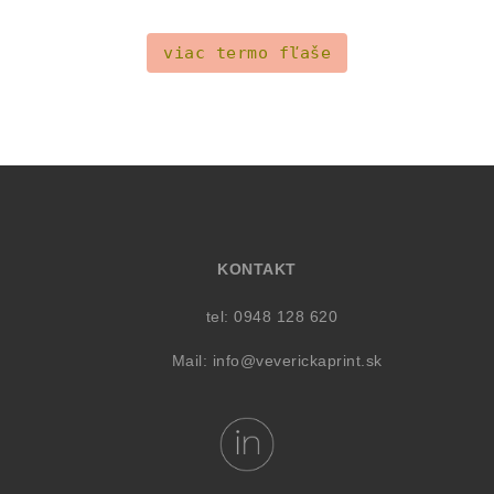
viac termo fľaše
KONTAKT
tel: 0948 128 620
Mail:
info@veverickaprint.sk