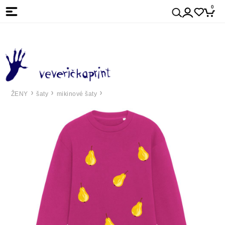
0
ŽENY
šaty
mikinové šaty