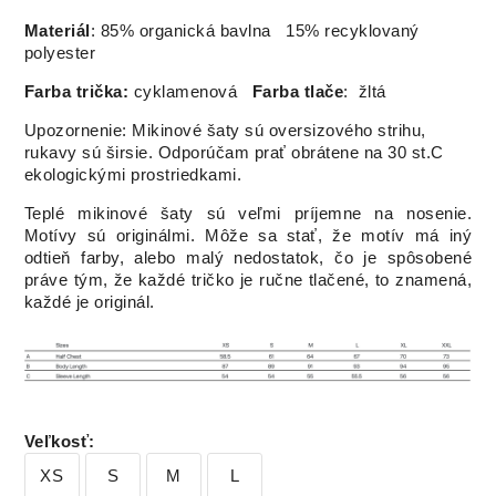
Materiál
: 85% organická bavlna 15% recyklovaný
polyester
Farba trička:
cyklamenová
Farba tlače
: žltá
Upozornenie: Mikinové šaty sú oversizového strihu,
rukavy sú širsie. Odporúčam prať obrátene na 30 st.C
ekologickými prostriedkami.
Teplé mikinové šaty sú veľmi príjemne na nosenie.
Motívy sú originálmi. Môže sa stať, že motív má iný
odtieň farby, alebo malý nedostatok, čo je spôsobené
práve tým, že každé tričko je ručne tlačené, to znamená,
každé je originál.
Veľkosť
:
XS
S
M
L