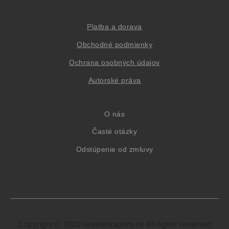
Platba a dorava
Obchodné podmienky
Oc
hrana osob
ných údajov
Autorské práva
O nás
Časté otázky
Odstúpenie od zmluvy
Copyright © 2020 veverickaprint.sk All rights reserved