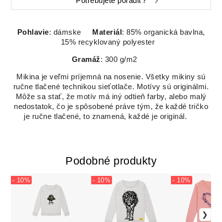
Potrebujete poradiť?
Pohlavie
: dámske
Materiál
: 85% organická bavlna,
15% recyklovaný polyester
Gramáž
: 300 g/m2
Mikina je veľmi príjemná na nosenie. Všetky mikiny sú
ručne tlačené technikou sieťotlače. Motívy sú originálmi.
Môže sa stať, že motív má iný odtieň farby, alebo malý
nedostatok, čo je spôsobené práve tým, že každé tričko
je ručne tlačené, to znamená, každé je originál.
Podobné produkty
- 10%
- 10%
- 10%