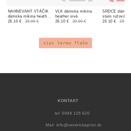
NAHNEVANÝ VTÁČIK
VLK dámska mikina
SRDCE dámska
dámska mikina heather
heather sivá
staro ružová
sivá
26.10 €
29.00 €
26.10 €
29.00 €
26.10 €
29.00
viac termo fľaše
KONTAKT
tel: 0948 128 620
Mail:
info@veverickaprint.sk