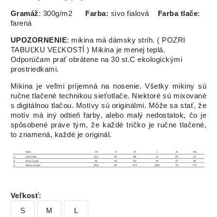
Gramáž
: 300g/m2
Farba:
sivo fialová
Farba tlače
:
farená
UPOZORNENIE
: mikina má dámsky strih. ( POZRI
TABUĽKU VEĽKOSTÍ ) Mikina je menej teplá.
Odporúčam prať obrátene na 30 st.C ekologickými
prostriedkami.
Mikina je veľmi príjemná na nosenie. Všetky mikiny sú
ručne tlačené technikou sieťotlače. Niektoré sú mixované
s digitálnou tlačou. Motívy sú originálmi. Môže sa stať, že
motív má iný odtieň farby, alebo malý nedostatok, čo je
spôsobené práve tým, že každé tričko je ručne tlačené,
to znamená, každé je originál.
Veľkosť
:
S
M
L